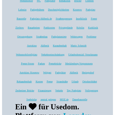
Wohnmobile
WC
Parkplätze
Rehaklinik
Brücke
Usedom
Lubmin
Parkgebühren
Duschmöglichkeiten
Koserow
Parkplatz
Baustelle
Parkplatz-Ahlbeck.de
Straßensperrung
Inselklinik
Freest
Zirchow
Bauarbeiten
Parkkosten
Privatgelände
Kröslin
Kurklinik
Ortsumgehung
Straßenbau
Parkplatzmiete
Wohnwagen
Probleme
Autokino
Ahlbeck
Kuraufenthalt
Mario Schmidt
Wohnmobilstellplatz
Verkehrseinschränkung
Urlaubsdomizil Struckmann
Peene-Strom
Parken
Peenebrücke
Mecklenburg-Vorpommern
Autokino Koserow
Wolgast
Parkplätze
Ahlbeck
Heringsdorf
Rehaaufenthalt
Kosten
Peene
Strandnähe
Urlaub
Ortsdurchfahrt
Zecheriner Brücke
Finanzierung
Verkehr
Top Parkplatz
Vollsperrung
Seebrücke
zentral gelegen
MOZ.de
Dauerbaustelle
Ein
für Usedom.