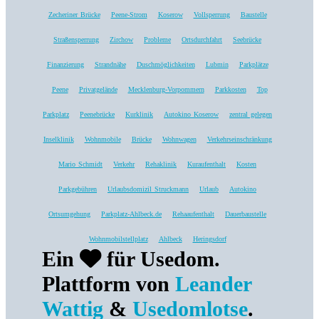
Zecheriner Brücke
Peene-Strom
Koserow
Vollsperrung
Baustelle
Straßensperrung
Zirchow
Probleme
Ortsdurchfahrt
Seebrücke
Finanzierung
Strandnähe
Duschmöglichkeiten
Lubmin
Parkplätze
Peene
Privatgelände
Mecklenburg-Vorpommern
Parkkosten
Top
Parkplatz
Peenebrücke
Kurklinik
Autokino Koserow
zentral gelegen
Inselklinik
Wohnmobile
Brücke
Wohnwagen
Verkehrseinschränkung
Mario Schmidt
Verkehr
Rehaklinik
Kuraufenthalt
Kosten
Parkgebühren
Urlaubsdomizil Struckmann
Urlaub
Autokino
Ortsumgehung
Parkplatz-Ahlbeck.de
Rehaaufenthalt
Dauerbaustelle
Wohnmobilstellplatz
Ahlbeck
Heringsdorf
Ein
für Usedom.
Plattform von
Leander
Wattig
&
Usedomlotse
.