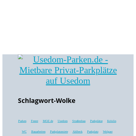
Schlagwort-Wolke
Parken
Freest
MOZ.de
Usedom
Straßenbau
Parkplätze
Kröslin
WC
Bauarbeiten
Parkplatzmiete
Ahlbeck
Parkplatz
Wolgast