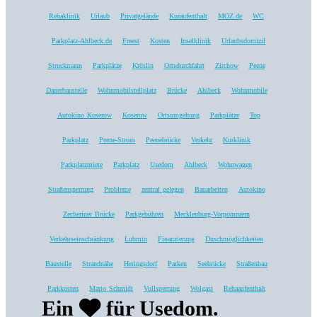
Rehaklinik
Urlaub
Privatgelände
Kuraufenthalt
MOZ.de
WC
Parkplatz-Ahlbeck.de
Freest
Kosten
Inselklinik
Urlaubsdomizil
Struckmann
Parkplätze
Kröslin
Ortsdurchfahrt
Zirchow
Peene
Dauerbaustelle
Wohnmobilstellplatz
Brücke
Ahlbeck
Wohnmobile
Autokino Koserow
Koserow
Ortsumgehung
Parkplätze
Top
Parkplatz
Peene-Strom
Peenebrücke
Verkehr
Kurklinik
Parkplatzmiete
Parkplatz
Usedom
Ahlbeck
Wohnwagen
Straßensperrung
Probleme
zentral gelegen
Bauarbeiten
Autokino
Zecheriner Brücke
Parkgebühren
Mecklenburg-Vorpommern
Verkehrseinschränkung
Lubmin
Finanzierung
Duschmöglichkeiten
Baustelle
Strandnähe
Heringsdorf
Parken
Seebrücke
Straßenbau
Parkkosten
Mario Schmidt
Vollsperrung
Wolgast
Rehaaufenthalt
Ein
für Usedom.