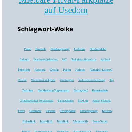
Schlagwort-Wolke
Peene
Baustelle
Straßensperrung
Probleme
Ortsdurchfahrt
Lubmin
Duschmöglichkeiten
WC
Parkplatz-Ahlbeck.de
Ahlbeck
Parkplätze
Parkplatz
Kröslin
Parken
Ahlbeck
Autokino Koserow
Brücke
Wohnmobilstellplatz
Wohnwagen
Verkehrseinschränkung
Top
Parkplatz
Mecklenburg-Vorpommern
Heringsdorf
Kuraufenthalt
Urlaubsdomizil Struckmann
Parkgebühren
MOZ.de
Mario Schmidt
Freest
Seebrücke
Usedom
Privatgelände
Ortsumgehung
Koserow
Rehaklinik
Inselklinik
Kurklinik
Wohnmobile
Peene-Strom
Kosten
Dauerbaustelle
Straßenbau
Rehaaufenthalt
Strandnähe