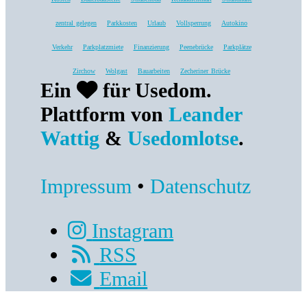
zentral gelegen
Parkkosten
Urlaub
Vollsperrung
Autokino
Verkehr
Parkplatzmiete
Finanzierung
Peenebrücke
Parkplätze
Zirchow
Wolgast
Bauarbeiten
Zecheriner Brücke
Ein
für Usedom.
Plattform von
Leander
Wattig
&
Usedomlotse
.
Impressum
•
Datenschutz
Instagram
RSS
Email